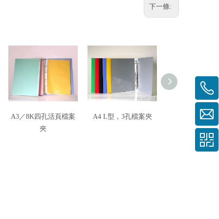
下一條:
A3／8K四孔活頁檔案
A4 L型，3孔檔案夾
3孔 / 4孔 檔案夾
夾
系列)