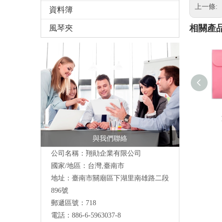
上一條:
資料簿
相關產
風琴夾
與我們聯絡
公司名稱：翔勛企業有限公司
國家/地區：台灣,臺南市
地址：臺南市關廟區下湖里南雄路二段
896號
郵遞區號：718
電話：886-6-5963037-8