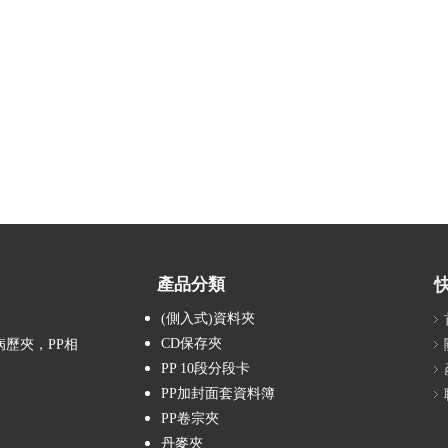
產品分類
(側入式)資料夾
CD保存夾
病歷夾，PP相
PP 10段分段卡
PP加封面套資料簿
PP卷宗夾
丹麥夾