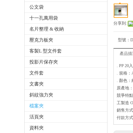
公文袋
十一孔萬用袋
分享到:
名片整理 & 收納
壓克力板夾
型號：
D
客製L 型文件套
產品描
投影片保存夾
. PP 2
文件套
. 規格：
. 顏色
文書夾
原產地
斜紋強力夾
競爭特點
工製造 O
檔案夾
銷售方
活頁夾
付款方式
資料夾