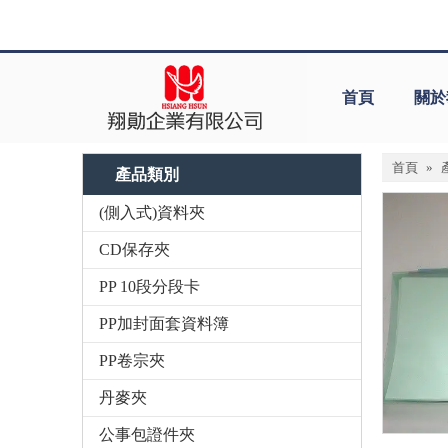
首頁
關於
首頁
»
產品類別
(側入式)資料夾
CD保存夾
PP 10段分段卡
PP加封面套資料簿
PP卷宗夾
丹麥夾
公事包證件夾