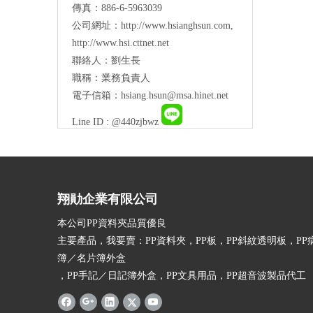
傳真：886-6-5963039
公司網址：
http://www.hsianghsun.com
,
http://www.hsi.cttnet.net
聯絡人：劉生長
職稱：業務負責人
電子信箱：
hsiang.hsun@msa.hinet.net
Line ID : @440zjbwz
翔勛企業有限公司
本公司PP資料夾品質優良
主要產品，我要賣：PP資料夾，PP板，PP斜紋透明板，PP
簿／名片簿外盒
，PP手記／日記簿外盒，PP文具用品，PP超音波製品代工