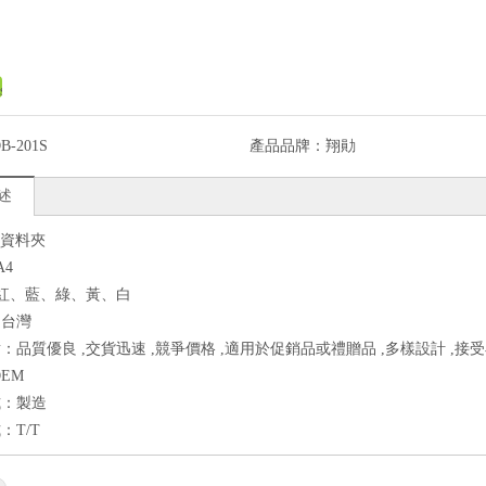
B-201S
產品品牌：
翔勛
述
0入資料夾
A4
：紅、藍、綠、黃、白
：台灣
：品質優良 ,交貨迅速 ,競爭價格 ,適用於促銷品或禮贈品 ,多樣設計 ,接
EM
式：製造
：T/T