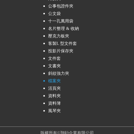
公事包證件夾
公文袋
十一孔萬用袋
名片整理 & 收納
壓克力板夾
客製L 型文件套
投影片保存夾
文件套
文書夾
斜紋強力夾
檔案夾
活頁夾
資料夾
資料簿
風琴夾
top
版權所有©翔勛企業有限公司