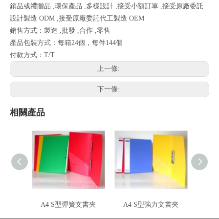
銷品或禮贈品 ,環保產品 ,多樣設計 ,接受小額訂單 ,接受原廠委託
設計製造 ODM ,接受原廠委託代工製造 OEM
銷售方式：製造 ,批發 ,合作 ,零售
產品包裝方式：每箱24個，每件144個
付款方式：T/T
上一條:
下一條:
相關產品
A4 S型彈簧文書夾
A4 S型強力文書夾
斜紋