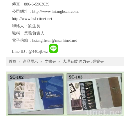
傳真：886-6-5963039
公司網址：
http://www.hsianghsun.com
,
http://www.hsi.cttnet.net
聯絡人：劉生長
職稱：業務負責人
電子信箱：
hsiang.hsun@msa.hinet.net
Line ID : @440zjbwz
首頁
»
產品展示
»
文書夾
»
大理石紋 強力夾 , 彈簧夾